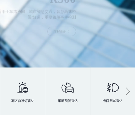
适用于车路协同，城市智慧交通，智慧高速桥
梁/隧道，重要路段事件检测
了解更多
雾区诱导灯雷达
车辆预警雷达
卡口测试雷达