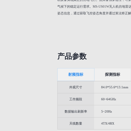
气候下的稳定运行需求。MS-US01W无人机仿地雷
姿态信息，通过获取飞控姿态角度并通过算法矫正
产品参数
射频指标
探测指标
外观尺寸
84.0*55.6*13.1mm
工作频段
60~64GHz
数据输出刷新率
5~20Hz
天线数量
4TX/4RX