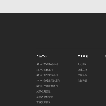
产品中心
关于我们
ST101 车路协同系列
公司简介
ST101 雷视系列
企业文化
ST101 激光雷达系列
发展历程
ST101 交通量采集系列
荣誉资质
ST101 视频检测系列
船舶检测雷达
雾区诱导灯雷达
车辆预警雷达