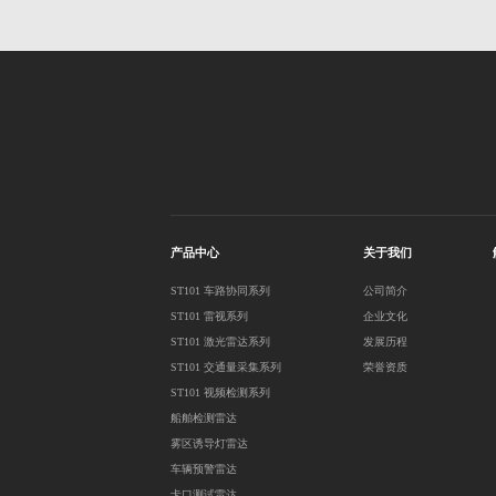
产品中心
关于我们
ST101 车路协同系列
公司简介
ST101 雷视系列
企业文化
ST101 激光雷达系列
发展历程
ST101 交通量采集系列
荣誉资质
ST101 视频检测系列
船舶检测雷达
雾区诱导灯雷达
车辆预警雷达
卡口测试雷达