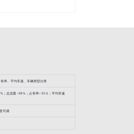
占有率、平均车速、车辆类型分类
5%；总流量 >98％；占有率> 95％；平均车速
任意可调