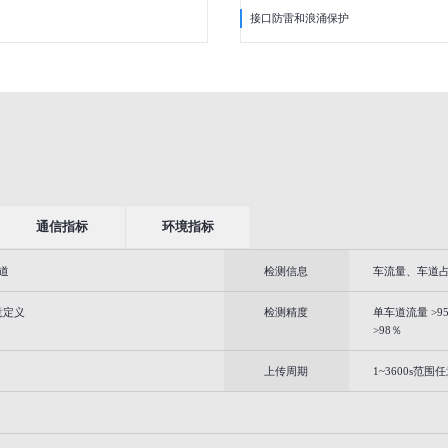
接口防雷和浪涌保护
通信指标
环境指标
道
检测信息
车流量、车道
意定义
检测精度
单车道流量 >9
>98％
上传周期
1~3600s范围