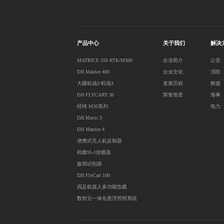
产品中心
关于我们
解决
MATRICE 350 RTK/M300
企业简介
公安
DJI Matrice 400
企业文化
消防
大疆机场2/机场3
发展历程
救援
DJI FLYCART 30
荣誉资质
海事
经纬 M30系列
电力
DJI Mavic 3
DJI Matrice 4
便携式无人机反制器
机载95-1挂载器
敌我识别器
DJI FlyCart 100
四足机器人多功能负载
数智元一体化悬浮照明系统