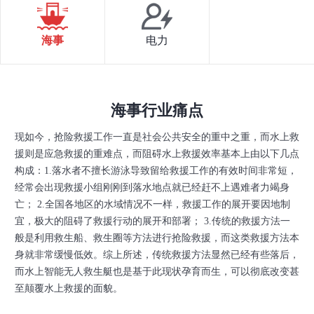
海事
电力
海事行业痛点
现如今，抢险救援工作一直是社会公共安全的重中之重，而水上救
援则是应急救援的重难点，而阻碍水上救援效率基本上由以下几点
构成：1.落水者不擅长游泳导致留给救援工作的有效时间非常短，
经常会出现救援小组刚刚到落水地点就已经赶不上遇难者力竭身
亡； 2.全国各地区的水域情况不一样，救援工作的展开要因地制
宜，极大的阻碍了救援行动的展开和部署； 3.传统的救援方法一
般是利用救生船、救生圈等方法进行抢险救援，而这类救援方法本
身就非常缓慢低效。综上所述，传统救援方法显然已经有些落后，
而水上智能无人救生艇也是基于此现状孕育而生，可以彻底改变甚
至颠覆水上救援的面貌。